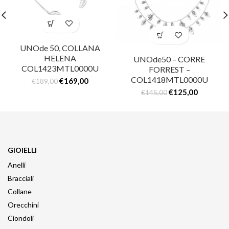
UNOde 50, COLLANA
HELENA
UNOde50 – CORRE
COL1423MTL0000U
FORREST –
COL1418MTL0000U
€
169,00
€
189,00
€
125,00
€
145,00
GIOIELLI
Anelli
Bracciali
Collane
Orecchini
Ciondoli