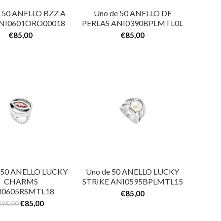
e 50 ANELLO BZZ A
Uno de 50 ANELLO DE
NI0601ORO00018
PERLAS ANI0390BPLMTL0L
€
85,00
€
85,00
 50 ANELLO LUCKY
Uno de 50 ANELLO LUCKY
CHARMS
STRIKE ANI0595BPLMTL15
I0605RSMTL18
€
85,00
€
85,00
€
95,00