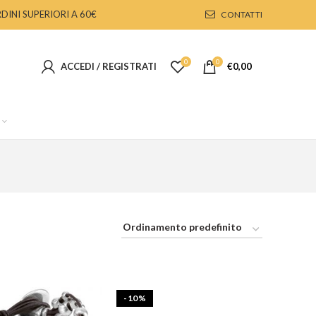
DINI SUPERIORI A 60€
CONTATTI
0
0
ACCEDI / REGISTRATI
€
0,00
-10%