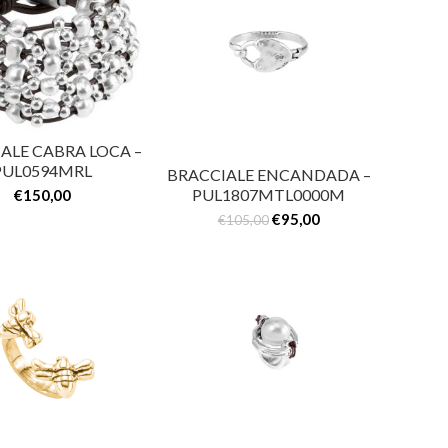
ALE CABRA LOCA –
PUL0594MRL
BRACCIALE ENCANDADA –
PUL1807MTL0000M
€
150,00
€
95,00
€
105,00