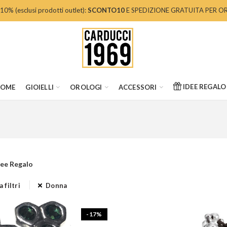
 (esclusi prodotti outlet):
SCONTO10
E SPEDIZIONE GRATUITA PER OR
IDEE REGALO
OME
GIOIELLI
OROLOGI
ACCESSORI
dee Regalo
 filtri
Donna
-17%