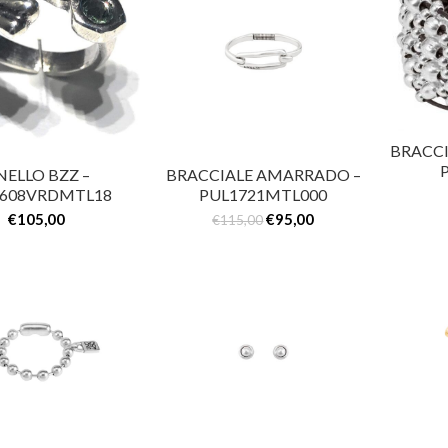
BRACCI
NELLO BZZ –
BRACCIALE AMARRADO –
0608VRDMTL18
PUL1721MTL000
€
105,00
€
95,00
€
115,00