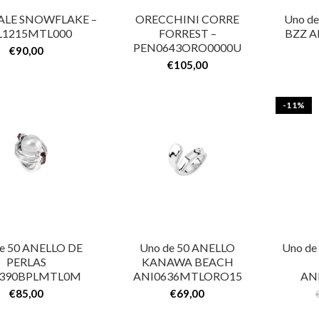
ALE SNOWFLAKE –
ORECCHINI CORRE
Uno d
L1215MTL000
FORREST –
BZZ A
PEN0643ORO0000U
€
90,00
€
105,00
-11%
e 50 ANELLO DE
Uno de 50 ANELLO
Uno de
PERLAS
KANAWA BEACH
0390BPLMTL0M
ANI0636MTLORO15
AN
€
85,00
€
69,00