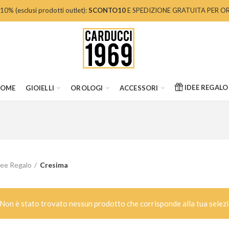
 (esclusi prodotti outlet):
SCONTO10
E SPEDIZIONE GRATUITA PER OR
IDEE REGALO
OME
GIOIELLI
OROLOGI
ACCESSORI
dee Regalo
Cresima
Non è stato trovato nessun prodotto che corrisponde alla tua selezi