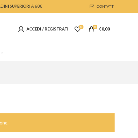
DINI SUPERIORI A 60€
CONTATTI
0
0
ACCEDI / REGISTRATI
€
0,00
one.